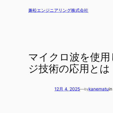
内
兼松エンジニアリング株式会社
容
を
ス
キ
ッ
プ
マイクロ波を使用
ジ技術の応用とは
12月 4, 2025
—
kanematu
i
by