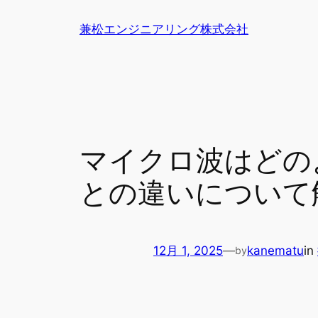
内
兼松エンジニアリング株式会社
容
を
ス
キ
ッ
プ
マイクロ波はどの
との違いについて
12月 1, 2025
—
kanematu
in
by