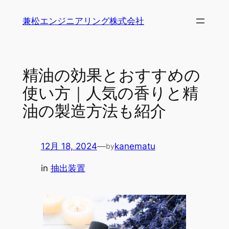
内
兼松エンジニアリング株式会社
容
を
ス
キ
精油の効果とおすすめの
ッ
使い方｜人気の香りと精
プ
油の製造方法も紹介
12月 18, 2024
—
kanematu
by
in
抽出装置